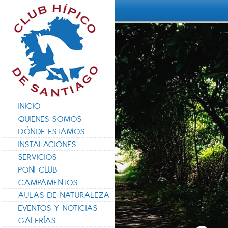
INICIO
QUIENES SOMOS
DÓNDE ESTAMOS
INSTALACIONES
SERVICIOS
PONI CLUB
CAMPAMENTOS
AULAS DE NATURALEZA
EVENTOS Y NOTICIAS
GALERÍAS