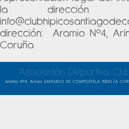
la dirección d
info@clubhipicosantiagod
dirección: Aramio Nº4, Ar
Coruña
Asociación Deportiva Clu
Aramio Nº4, Arines SANTIAGO DE COMPOSTELA 15892 (A COR