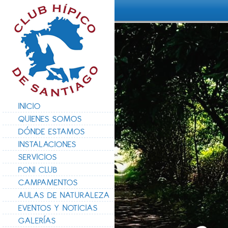
INICIO
QUIENES SOMOS
DÓNDE ESTAMOS
INSTALACIONES
SERVICIOS
PONI CLUB
CAMPAMENTOS
AULAS DE NATURALEZA
EVENTOS Y NOTICIAS
GALERÍAS