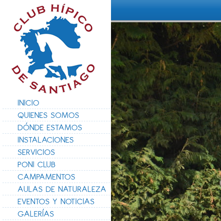
INICIO
QUIENES SOMOS
DÓNDE ESTAMOS
INSTALACIONES
SERVICIOS
PONI CLUB
CAMPAMENTOS
AULAS DE NATURALEZA
EVENTOS Y NOTICIAS
GALERÍAS